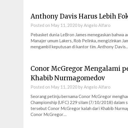
Anthony Davis Harus Lebih Fo
Posted on
May 11, 2020
by
Angelo Alfaro
Pebasket dunia LeBron James menegaskan bahwa ad
Manajer umum Lakers, Rob Pelinka, mengizinkan Ja
mengambil keputusan di kantor tim. Anthony Davis
Conor McGregor Mengalami pe
Khabib Nurmagomedov
Posted on
May 11, 2020
by
Angelo Alfaro
Seorang petinju bernama Conor McGregor menghad
Championship (UFC) 229 silam (7/10/2018) dalam s
tersebut Conor McGregor kalah dari Khabib Nurmago
Conor McGregor…