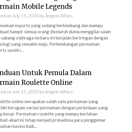
rmain Mobile Legends
ted on
July 15, 2020
by
Angelo Alfaro
mainan esports yang sedang berkembang dan mampu
uat hampir semua orang diseluruh dunia menggilai salah
 cabang olahraga terbaru ini berjalan beriringan dengan
ologi yang semakin maju. Perkembangan permainan
rts sendiri…
nduan Untuk Pemula Dalam
rmain Roulette Online
ted on
July 15, 2020
by
Angelo Alfaro
ette online merupakan salah satu permainan yang
liki beragam variasi permainan dengan perbedaan yang
p besar. Permainan roulette yang mampu bertahan
bad-abad ini tetap menjadi primadona para penggemar
ainan kasino baik…