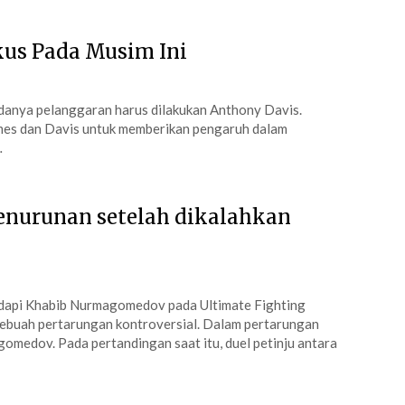
kus Pada Musim Ini
anya pelanggaran harus dilakukan Anthony Davis.
mes dan Davis untuk memberikan pengaruh dalam
…
nurunan setelah dikalahkan
api Khabib Nurmagomedov pada Ultimate Fighting
ebuah pertarungan kontroversial. Dalam pertarungan
medov. Pada pertandingan saat itu, duel petinju antara