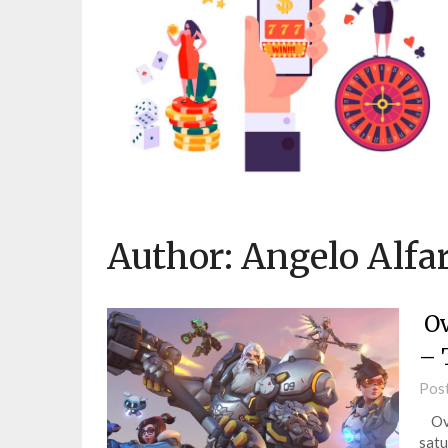
Author:
Angelo Alfa
Ov
– 
Pos
Over
satu